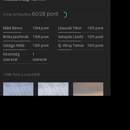
60/28 pont
A kép értékelése
Máté Bence
10/4 pont
Litauszki Tibor
10/5 pont
Britta Jaschinski
10/6 pont
Suhayda László
10/5 pont
Szilágyi Attila
10/5 pont
ifj. Vitray Tamás
10/3 pont
Közönség
1
szavazat
szavazat
Több fotó a szerzőtől