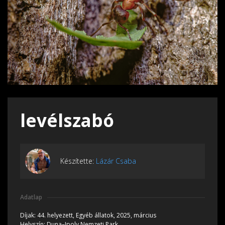
levélszabó
Készítette:
Lázár Csaba
Adatlap
Díjak:
44. helyezett, Egyéb állatok, 2025, március
Helyszín:
Duna–Ipoly Nemzeti Park