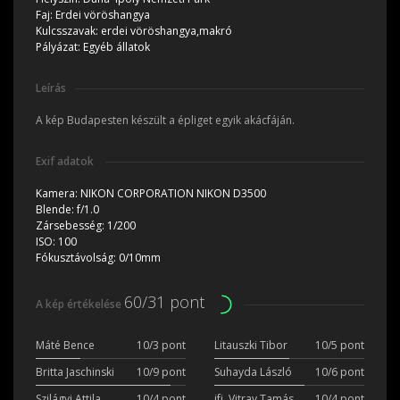
Faj:
Erdei vöröshangya
Kulcsszavak:
erdei vöröshangya,makró
Pályázat:
Egyéb állatok
Leírás
A kép Budapesten készült a épliget egyik akácfáján.
Exif adatok
Kamera:
NIKON CORPORATION NIKON D3500
Blende:
f/1.0
Zársebesség:
1/200
ISO:
100
Fókusztávolság:
0/10mm
60/31 pont
A kép értékelése
Máté Bence
10/3 pont
Litauszki Tibor
10/5 pont
Britta Jaschinski
10/9 pont
Suhayda László
10/6 pont
Szilágyi Attila
10/4 pont
ifj. Vitray Tamás
10/4 pont