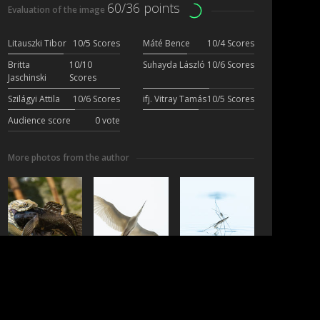
60/36 points
Evaluation of the image
Litauszki Tibor
10/5 Scores
Máté Bence
10/4 Scores
Britta
10/10
Suhayda László
10/6 Scores
Jaschinski
Scores
Szilágyi Attila
10/6 Scores
ifj. Vitray Tamás
10/5 Scores
Audience score
0 vote
More photos from the author