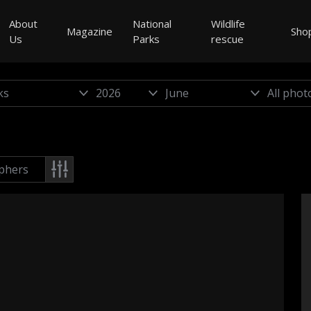
About
National
Wildlife
Magazine
Sho
Us
Parks
rescue
phers