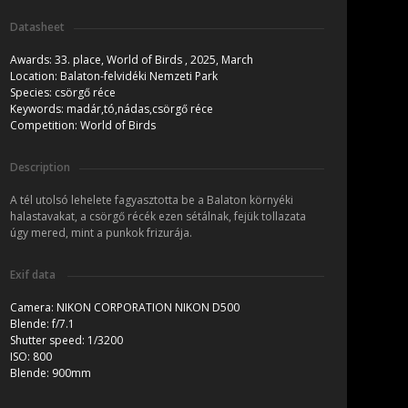
Datasheet
Awards:
33. place, World of Birds , 2025, March
Location:
Balaton-felvidéki Nemzeti Park
Species:
csörgő réce
Keywords:
madár,tó,nádas,csörgő réce
Competition:
World of Birds
Description
A tél utolsó lehelete fagyasztotta be a Balaton környéki
halastavakat, a csörgő récék ezen sétálnak, fejük tollazata
úgy mered, mint a punkok frizurája.
Exif data
Camera:
NIKON CORPORATION NIKON D500
Blende:
f/7.1
Shutter speed:
1/3200
ISO:
800
Blende:
900mm