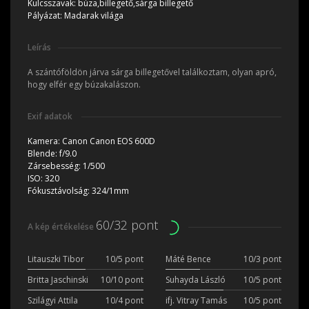
Kulcsszavak:
búza,billegető,sárga billegető
Pályázat:
Madarak világa
Leírás
A szántóföldön járva sárga billegetővel találkoztam, olyan apró,
hogy elfér egy búzakalászon.
Exif adatok
Kamera:
Canon Canon EOS 600D
Blende:
f/9.0
Zársebesség:
1/500
ISO:
320
Fókusztávolság:
324/1mm
60/32 pont
A kép értékelése
Litauszki Tibor
10/5 pont
Máté Bence
10/3 pont
Britta Jaschinski
10/10 pont
Suhayda László
10/5 pont
Szilágyi Attila
10/4 pont
ifj. Vitray Tamás
10/5 pont