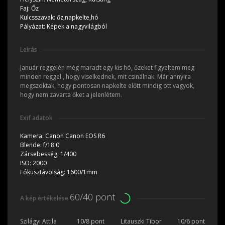
Faj:
Őz
Kulcsszavak:
őz,napkelte,hó
Pályázat:
Képek a nagyvilágból
Leírás
Január reggelén még maradt egy kis hó, őzeket figyeltem meg
minden reggel , hogy viselkednek, mit csinálnak. Már annyira
megszoktak, hogy pontosan napkelte előtt mindig ott vagyok,
hogy nem zavarta őket a jelenlétem.
Exif adatok
Kamera:
Canon Canon EOS R6
Blende:
f/18.0
Zársebesség:
1/400
ISO:
2000
Fókusztávolság:
1600/1mm
60/40 pont
A kép értékelése
Szilágyi Attila
10/8 pont
Litauszki Tibor
10/6 pont