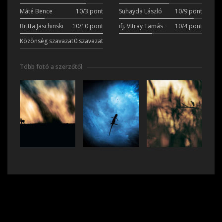
Máté Bence
10/3 pont
Suhayda László
10/9 pont
Britta Jaschinski
10/10 pont
ifj. Vitray Tamás
10/4 pont
Közönség szavazat
0 szavazat
Több fotó a szerzőtől