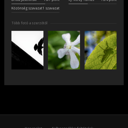
Közönség szavazat
1 szavazat
Több fotó a szerzőtől