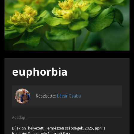
euphorbia
Készítette:
Lázár Csaba
Adatlap
Díjak:
59. helyezett, Természeti szépségek, 2025, április
Helyszín:
Duna–Ipoly Nemzeti Park