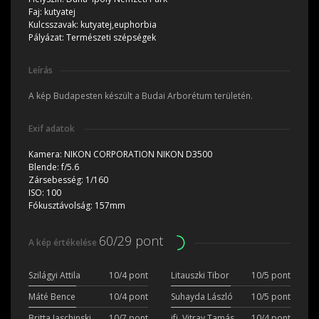
Faj:
kutyatej
Kulcsszavak:
kutyatej,euphorbia
Pályázat:
Természeti szépségek
Leírás
A kép Budapesten készült a Budai Arborétum területén.
Exif adatok
Kamera:
NIKON CORPORATION NIKON D3500
Blende:
f/5.6
Zársebesség:
1/160
ISO:
100
Fókusztávolság:
157mm
60/29 pont
A kép értékelése
Szilágyi Attila
10/4 pont
Litauszki Tibor
10/5 pont
Máté Bence
10/4 pont
Suhayda László
10/5 pont
Britta Jaschinski
10/7 pont
ifj. Vitray Tamás
10/4 pont