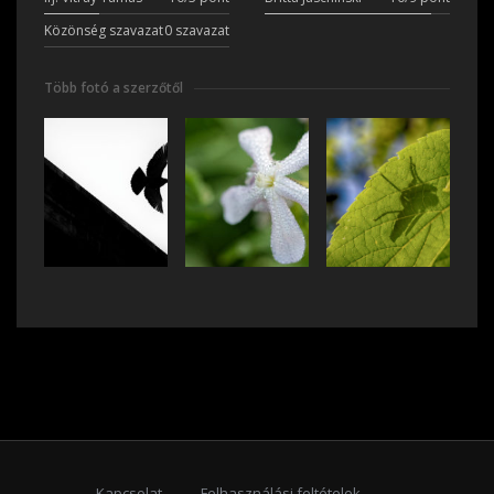
Közönség szavazat
0 szavazat
Több fotó a szerzőtől
Kapcsolat
Felhasználási feltételek