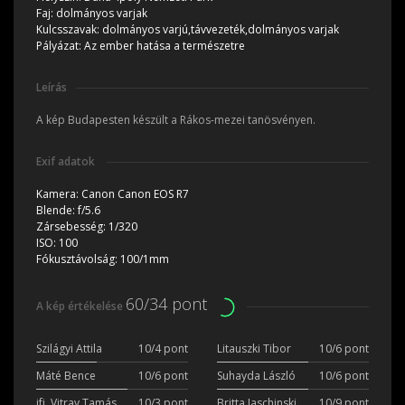
Faj:
dolmányos varjak
Kulcsszavak:
dolmányos varjú,távvezeték,dolmányos varjak
Pályázat:
Az ember hatása a természetre
Leírás
A kép Budapesten készült a Rákos-mezei tanösvényen.
Exif adatok
Kamera:
Canon Canon EOS R7
Blende:
f/5.6
Zársebesség:
1/320
ISO:
100
Fókusztávolság:
100/1mm
60/34 pont
A kép értékelése
Szilágyi Attila
10/4 pont
Litauszki Tibor
10/6 pont
Máté Bence
10/6 pont
Suhayda László
10/6 pont
ifj. Vitray Tamás
10/3 pont
Britta Jaschinski
10/9 pont