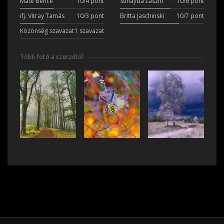
Máté Bence
10/4 pont
Suhayda László
10/6 pont
ifj. Vitray Tamás
10/3 pont
Britta Jaschinski
10/7 pont
Közönség szavazat
1 szavazat
Több fotó a szerzőtől