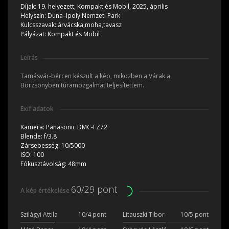
Díjak:
19. helyezett, Kompakt és Mobil, 2025, április
Helyszín:
Duna–Ipoly Nemzeti Park
Kulcsszavak:
árvácska,moha,tavasz
Pályázat:
Kompakt és Mobil
Leírás
Tamásvár-bércen készült a kép, miközben a Várak a
Börzsönyben túramozgalmat teljesítettem.
Exif adatok
Kamera:
Panasonic DMC-FZ72
Blende:
f/3.8
Zársebesség:
10/5000
ISO:
100
Fókusztávolság:
48mm
60/29 pont
A kép értékelése
Szilágyi Attila
10/4 pont
Litauszki Tibor
10/5 pont