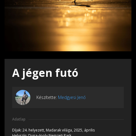
A jégen futó
Készítette:
Medgyesi Jenő
Adatlap
Díjak:
24. helyezett, Madarak világa, 2025, április
Helyszín:
Duna–Ipoly Nemzeti Park