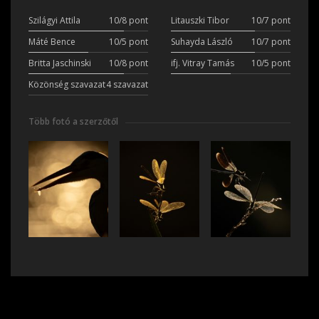
Szilágyi Attila
10/8 pont
Litauszki Tibor
10/7 pont
Máté Bence
10/5 pont
Suhayda László
10/7 pont
Britta Jaschinski
10/8 pont
ifj. Vitray Tamás
10/5 pont
Közönség szavazat
4 szavazat
Több fotó a szerzőtől