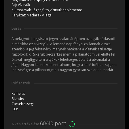
Faj:
Vízityúk
Kulcsszavak:
jégen,futó,vízityúk,naplemente
Pályázat:
Madarak világa
Leírás
A befagyott horgásztó jegén szalad át éppen az egyik nádasból
a másikba ez a vízityúk. A lemenő nap fényei csillannak vissza
szemből a jég felszínéről,melynek hatására a vízityúk sziluettje
rajzolódik ki. Sikerült becserkésznem a pillanatot,mivel előtte fél
órával megfigyeltem a tyúkok lehetséges átkelési útvonalát a
jégen.Nagyon kellett koncentrálnom, hogy a kellő időben kapjam
lencsevégre a pillanatot,mert nagyon gyorsan szaladt a madár.
Exif adatok
Kamera:
Blende:
Zársebesség:
ISO:
60/40 pont
A kép értékelése