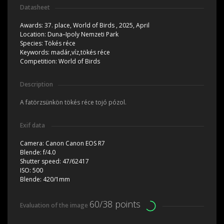
Datasheet
Awards:
37. place, World of Birds , 2025, April
Location:
Duna–Ipoly Nemzeti Park
Species:
Tökés réce
Keywords:
madár,víz,tökés réce
Competition:
World of Birds
Description
A fatörzsünkön tökés réce tojó pózol.
Exif data
Camera:
Canon Canon EOS R7
Blende:
f/4.0
Shutter speed:
47/62417
ISO:
500
Blende:
420/1mm
60/38 points
Evaluation of the image