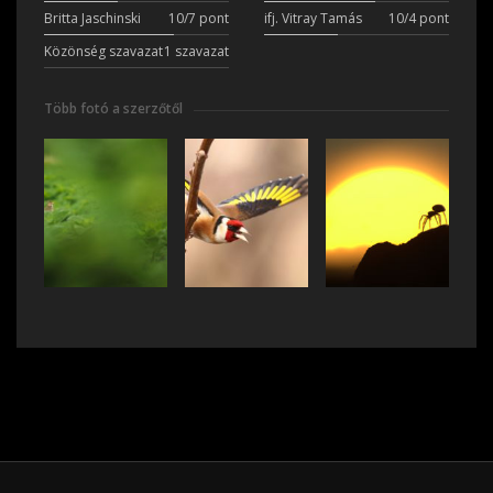
Britta Jaschinski
10/7 pont
ifj. Vitray Tamás
10/4 pont
Közönség szavazat
1 szavazat
Több fotó a szerzőtől