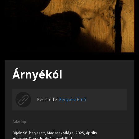
Árnyékól
Készítette:
Fenyvesi Ernő
Adatlap
Díjak:
96. helyezett, Madarak világa, 2025, április
Helyszín:
Duna–Ipoly Nemzeti Park