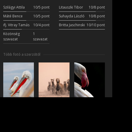
Szilágyi Attila
10/5 pont
Litauszki Tibor
10/8 pont
Máté Bence
10/5 pont
Suhayda László
10/8 pont
ifj. Vitray Tamás
10/4 pont
Britta Jaschinski
10/10 pont
Közönség
1
szavazat
szavazat
Több fotó a szerzőtől