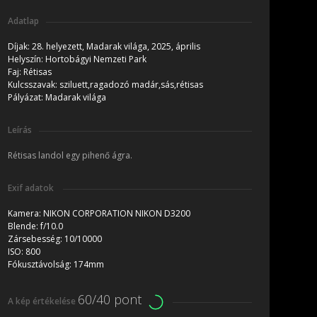
Adatlap
Díjak:
28. helyezett, Madarak világa, 2025, április
Helyszín:
Hortobágyi Nemzeti Park
Faj:
Rétisas
Kulcsszavak:
sziluett,ragadozó madár,sás,rétisas
Pályázat:
Madarak világa
Leírás
Rétisas landol egy pihenő ágra.
Exif adatok
Kamera:
NIKON CORPORATION NIKON D3200
Blende:
f/10.0
Zársebesség:
10/10000
ISO:
800
Fókusztávolság:
174mm
60/40 pont
A kép értékelése