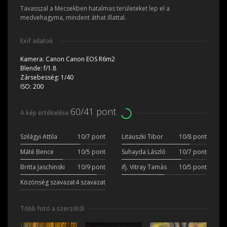
Tavasszal a Mecsekben hatalmas területeket lep el a
medvehagyma, mindent áthat illattal.
Exif adatok
Kamera:
Canon Canon EOS R6m2
Blende:
f/1.8
Zársebesség:
1/40
ISO:
200
60/41 pont
A kép értékelése
Szilágyi Attila
10/7 pont
Litauszki Tibor
10/8 pont
Máté Bence
10/5 pont
Suhayda László
10/7 pont
Britta Jaschinski
10/9 pont
ifj. Vitray Tamás
10/5 pont
Közönség szavazat
4 szavazat
Több fotó a szerzőtől