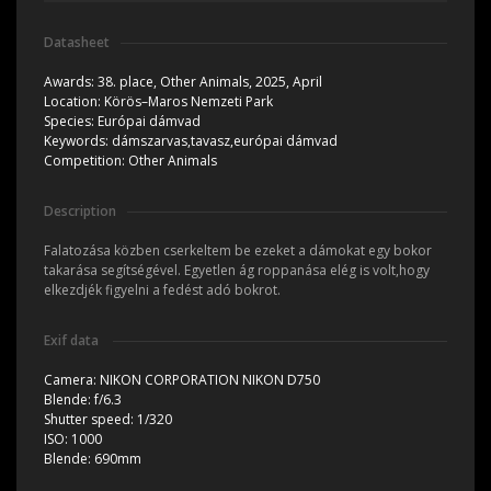
Datasheet
Awards:
38. place, Other Animals, 2025, April
Location:
Körös–Maros Nemzeti Park
Species:
Európai dámvad
Keywords:
dámszarvas,tavasz,európai dámvad
Competition:
Other Animals
Description
Falatozása közben cserkeltem be ezeket a dámokat egy bokor
takarása segítségével. Egyetlen ág roppanása elég is volt,hogy
elkezdjék figyelni a fedést adó bokrot.
Exif data
Camera:
NIKON CORPORATION NIKON D750
Blende:
f/6.3
Shutter speed:
1/320
ISO:
1000
Blende:
690mm