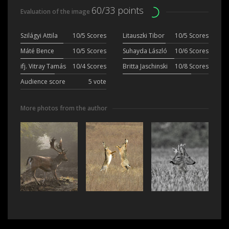
60/33 points
Evaluation of the image
Szilágyi Attila
10/5 Scores
Litauszki Tibor
10/5 Scores
Máté Bence
10/5 Scores
Suhayda László
10/6 Scores
ifj. Vitray Tamás
10/4 Scores
Britta Jaschinski
10/8 Scores
Audience score
5 vote
More photos from the author