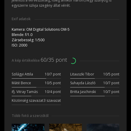
jelentős a vérveszteség, főleg amikor három,négy szúnyog is
egyszerre szívja szegény állat vérét.
Exif adatok
Kamera:
OM Digital Solutions OM-5
Blende:
f/1.0
Zársebesség:
1/500
ISO:
2000
60/35 pont
A kép értékelése
Szilágyi Attila
10/7 pont
Litauszki Tibor
10/5 pont
Máté Bence
10/5 pont
Suhayda László
10/7 pont
ifj. Vitray Tamás
10/4 pont
Britta Jaschinski
10/7 pont
Közönség szavazat
3 szavazat
Több fotó a szerzőtől