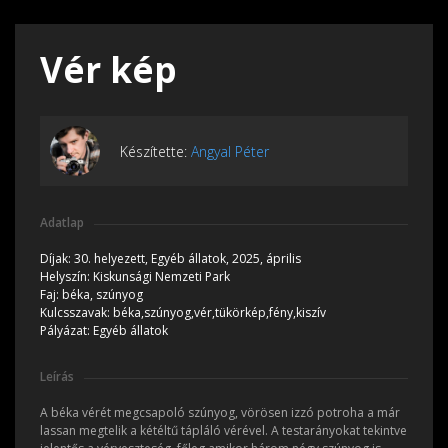
Vér kép
Készítette:
Angyal Péter
Adatlap
Díjak:
30. helyezett, Egyéb állatok, 2025, április
Helyszín:
Kiskunsági Nemzeti Park
Faj:
béka, szúnyog
Kulcsszavak:
béka,szúnyog,vér,tükörkép,fény,kiszív
Pályázat:
Egyéb állatok
Leírás
A béka vérét megcsapoló szúnyog, vörösen izzó potroha a már
lassan megtelik a kétéltű tápláló vérével. A testarányokat tekintve