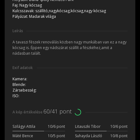
Faj:
Nagy kócsag
Kulcsszavak:
szállító,nagykócsag,kócsag,nagy kócsag
Pályázat:
Madarak világa
Leírás
A tavaszi fészek renoválás közben nagy munkában van ez a nagy
kócsag is. Éppen egy nádszárat szállít a fészkéhez,amit a
nádasban talált.
Exif adatok
Kamera:
Blende:
Zársebesség:
ISO:
60/41 pont
A kép értékelése
Szilágyi Attila
10/6 pont
Litauszki Tibor
10/6 pont
Máté Bence
10/5 pont
Suhayda László
10/8 pont