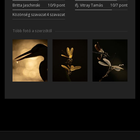
Britta Jaschinski
10/9 pont
ifj. Vitray Tamás
10/7 pont
Közönség szavazat
4 szavazat
Több fotó a szerzőtől