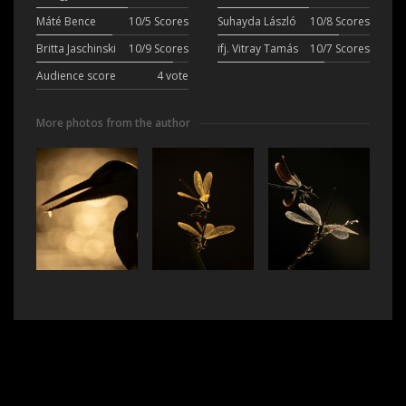
Máté Bence
10/5 Scores
Suhayda László
10/8 Scores
Britta Jaschinski
10/9 Scores
ifj. Vitray Tamás
10/7 Scores
Audience score
4 vote
More photos from the author