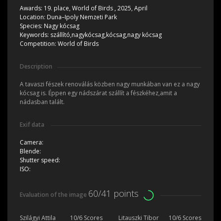
Awards:
19. place, World of Birds , 2025, April
Location:
Duna–Ipoly Nemzeti Park
Species:
Nagy kócsag
Keywords:
szállító,nagykócsag,kócsag,nagy kócsag
Competition:
World of Birds
Description
A tavaszi fészek renoválás közben nagy munkában van ez a nagy
kócsag is. Éppen egy nádszárat szállít a fészkéhez,amit a
nádasban talált.
Exif data
Camera:
Blende:
Shutter speed:
ISO:
60/41 points
Evaluation of the image
Szilágyi Attila
10/6 Scores
Litauszki Tibor
10/6 Scores