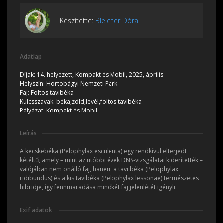
Készítette:
Bleicher Dóra
Adatlap
Díjak:
14. helyezett, Kompakt és Mobil, 2025, április
Helyszín:
Hortobágyi Nemzeti Park
Faj:
Foltos tavibéka
Kulcsszavak:
béka,zöld,levél,foltos tavibéka
Pályázat:
Kompakt és Mobil
Leírás
A kecskebéka (Pelophylax esculenta) egy rendkívül elterjedt
kétéltű, amely – mint az utóbbi évek DNS-vizsgálatai kiderítették –
valójában nem önálló faj, hanem a tavi béka (Pelophylax
ridibundus) és a kis tavibéka (Pelophylax lessonae) természetes
hibridje, így fennmaradása mindkét faj jelenlétét igényli.
Exif adatok