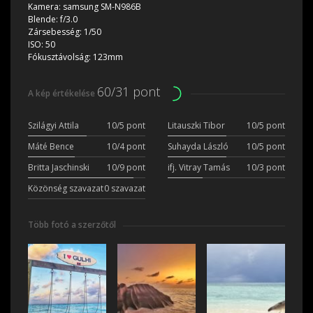
Kamera:
samsung SM-N986B
Blende:
f/3.0
Zársebesség:
1/50
ISO:
50
Fókusztávolság:
123mm
60/31 pont
A kép értékelése
Szilágyi Attila
10/5 pont
Litauszki Tibor
10/5 pont
Máté Bence
10/4 pont
Suhayda László
10/5 pont
Britta Jaschinski
10/9 pont
ifj. Vitray Tamás
10/3 pont
Közönség szavazat
0 szavazat
Több fotó a szerzőtől