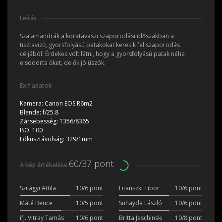
Leírás
Szalamandrák a koratavaszi szaporodási időszakban a
tisztavizű, gyorsfolyású patakokat keresik fel szaporodás
céljából. Érdekes volt látni, hogy a gyorsfolyású patak néha
elsodorta őket, de ők jó úszók.
Exif adatok
Kamera:
Canon EOS R6m2
Blende:
f/25.8
Zársebesség:
1356/8365
ISO:
100
Fókusztávolság:
329/1mm
60/37 pont
A kép értékelése
Szilágyi Attila
10/6 pont
Litauszki Tibor
10/6 pont
Máté Bence
10/5 pont
Suhayda László
10/6 pont
ifj. Vitray Tamás
10/6 pont
Britta Jaschinski
10/8 pont