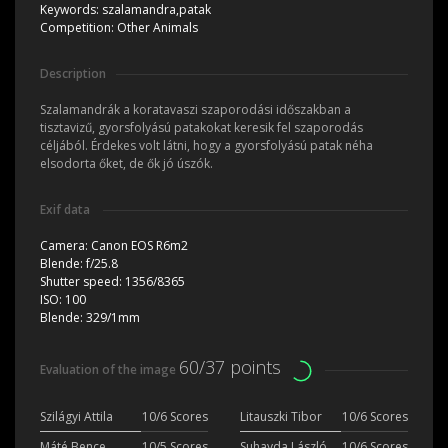
Keywords:
szalamandra,patak
Competition:
Other Animals
Description
Szalamandrák a koratavaszi szaporodási időszakban a
tisztavizű, gyorsfolyású patakokat keresik fel szaporodás
céljából. Érdekes volt látni, hogy a gyorsfolyású patak néha
elsodorta őket, de ők jó úszók.
Exif data
Camera:
Canon EOS R6m2
Blende:
f/25.8
Shutter speed:
1356/8365
ISO:
100
Blende:
329/1mm
60/37 points
Evaluation of the image
Szilágyi Attila
10/6 Scores
Litauszki Tibor
10/6 Scores
Máté Bence
10/5 Scores
Suhayda László
10/6 Scores