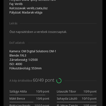
Faj:
Veréb
Kulcsszavak:
veréb,csata,ősz
Pályázat:
Madarak világa
Leírás
Őszi napsütésben a verebek összecsaptak.
Exif adatok
Kamera:
OM Digital Solutions OM-1
Blende:
f/6.3
Zársebesség:
1/2500
ISO:
4000
Fókusztávolság:
553mm
60/49 pont
A kép értékelése
Szilágyi Attila
10/9 pont
Litauszki Tibor
10/9 pont
Máté Bence
10/6 pont
Suhayda László
10/10 pont
Britta Jaschinski
10/10 pont
ifj. Vitray Tamás
10/5 pont