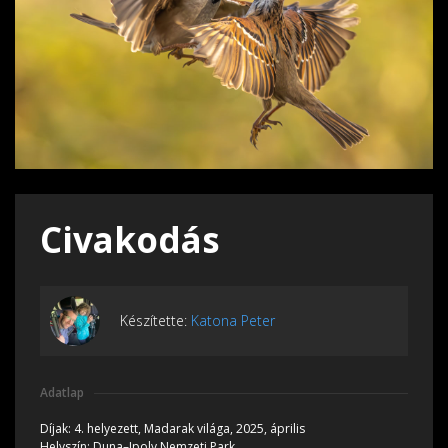
Civakodás
Készítette:
Katona Peter
Adatlap
Díjak:
4. helyezett, Madarak világa, 2025, április
Helyszín:
Duna–Ipoly Nemzeti Park