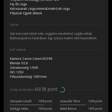
Faj:
Éti csiga
Kulcsszavak:
csiga,minimál,makró,éti csiga
Pályázat:
Egyéb állatok
Leírás
Sok eső esett előző este, reggelre mindenhol csigák voltak
Balmazújváros határában. Egy százas makró obit használtam.
Exif adatok
Kamera:
Canon Canon EOS R6
Blende:
f/2.8
Zársebesség:
1/500
ISO:
1250
Fókusztávolság:
100/1mm
60/38 pont
A kép értékelése
Suhayda László
10/8 pont
Litauszki Tibor
10/6 pont
Szilágyi Attila
10/6 pont
Máté Bence
10/5 pont