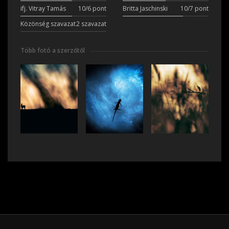
ifj. Vitray Tamás
10/6 pont
Britta Jaschinski
10/7 pont
Közönség szavazat
2 szavazat
Több fotó a szerzőtől