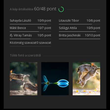
60/48 pont
A kép értékelése
Suhayda László
10/9 pont
Litauszki Tibor
10/8 pont
Máté Bence
10/7 pont
Szilágyi Attila
10/9 pont
ifj. Vitray Tamás
10/5 pont
Britta Jaschinski
10/10 pont
Közönség szavazat
0 szavazat
Több fotó a szerzőtől