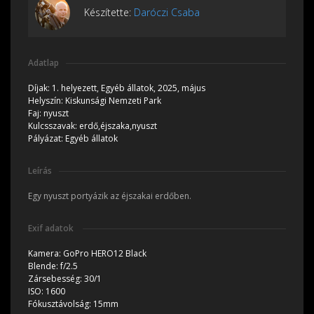
Készítette:
Daróczi Csaba
Adatlap
Díjak:
1. helyezett, Egyéb állatok, 2025, május
Helyszín:
Kiskunsági Nemzeti Park
Faj:
nyuszt
Kulcsszavak:
erdő,éjszaka,nyuszt
Pályázat:
Egyéb állatok
Leírás
Egy nyuszt portyázik az éjszakai erdőben.
Exif adatok
Kamera:
GoPro HERO12 Black
Blende:
f/2.5
Zársebesség:
30/1
ISO:
1600
Fókusztávolság:
15mm