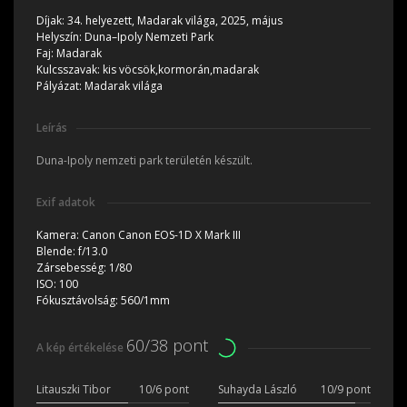
Díjak:
34. helyezett, Madarak világa, 2025, május
Helyszín:
Duna–Ipoly Nemzeti Park
Faj:
Madarak
Kulcsszavak:
kis vöcsök,kormorán,madarak
Pályázat:
Madarak világa
Leírás
Duna-Ipoly nemzeti park területén készült.
Exif adatok
Kamera:
Canon Canon EOS-1D X Mark III
Blende:
f/13.0
Zársebesség:
1/80
ISO:
100
Fókusztávolság:
560/1mm
60/38 pont
A kép értékelése
Litauszki Tibor
10/6 pont
Suhayda László
10/9 pont