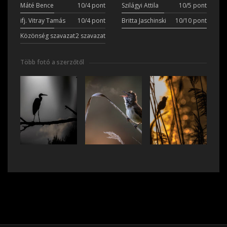
Máté Bence
10/4 pont
Szilágyi Attila
10/5 pont
ifj. Vitray Tamás
10/4 pont
Britta Jaschinski
10/10 pont
Közönség szavazat
2 szavazat
Több fotó a szerzőtől