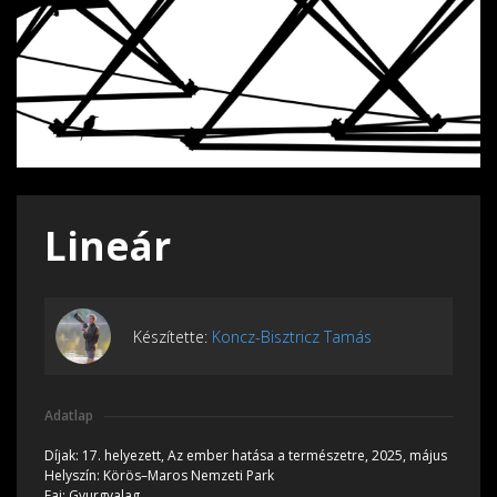
Lineár
Készítette:
Koncz-Bisztricz Tamás
Adatlap
Díjak:
17. helyezett, Az ember hatása a természetre, 2025, május
Helyszín:
Körös–Maros Nemzeti Park
Faj:
Gyurgyalag