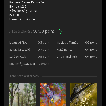
Kamera:
Xiaomi Redmi 7A
Blende:
f/2.2
Zársebesség:
1/1091
ISO:
100
Fókusztávolság:
0mm
60/33 pont
A kép értékelése
Litauszki Tibor
10/5 pont
ifj. Vitray Tamás
10/5 pont
Suhayda László
10/7 pont
Máté Bence
10/4 pont
Szilágyi Attila
10/5 pont
Britta Jaschinski
10/7 pont
Közönség szavazat
1 szavazat
Több fotó a szerzőtől