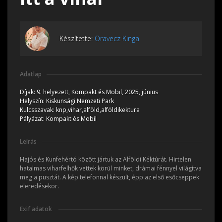
Készítette:
Oravecz Kinga
Adatlap
Díjak:
9. helyezett, Kompakt és Mobil, 2025, június
Helyszín:
Kiskunsági Nemzeti Park
Kulcsszavak:
knp,vihar,alföld,alföldikektura
Pályázat:
Kompakt és Mobil
Leírás
Hajós és Kunfehértó között jártuk az Alföldi Kéktúrát. Hirtelen
hatalmas viharfelhők vettek körül minket, drámai fénnyel világítva
meg a pusztát. A kép telefonnal készült, épp az első esőcseppek
eleredésekor.
Exif adatok