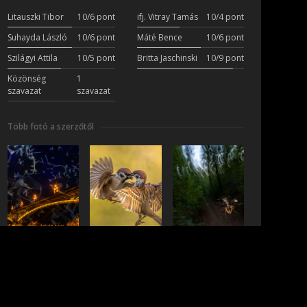
Litauszki Tibor
10/6 pont
ifj. Vitray Tamás
10/4 pont
Suhayda László
10/6 pont
Máté Bence
10/6 pont
Szilágyi Attila
10/5 pont
Britta Jaschinski
10/9 pont
Közönség
1
szavazat
szavazat
Több fotó a szerzőtől