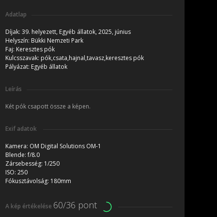
Adatlap
Díjak:
39. helyezett, Egyéb állatok, 2025, június
Helyszín:
Bükki Nemzeti Park
Faj:
Keresztes pók
Kulcsszavak:
pók,csata,hajnal,tavasz,keresztes pók
Pályázat:
Egyéb állatok
Leírás
Két pók csapott össze a képen.
Exif adatok
Kamera:
OM Digital Solutions OM-1
Blende:
f/8.0
Zársebesség:
1/250
ISO:
250
Fókusztávolság:
180mm
60/36 pont
A kép értékelése