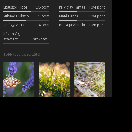
Litauszki Tibor
10/6 pont
ifj. Vitray Tamás
10/4 pont
Suhayda László
10/5 pont
Máté Bence
10/4 pont
Szilágyi Attila
10/4 pont
Britta Jaschinski
10/6 pont
Közönség
1
szavazat
szavazat
Több fotó a szerzőtől