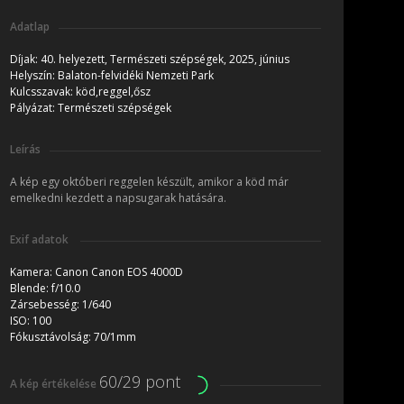
Adatlap
Díjak:
40. helyezett, Természeti szépségek, 2025, június
Helyszín:
Balaton-felvidéki Nemzeti Park
Kulcsszavak:
köd,reggel,ősz
Pályázat:
Természeti szépségek
Leírás
A kép egy októberi reggelen készült, amikor a köd már
emelkedni kezdett a napsugarak hatására.
Exif adatok
Kamera:
Canon Canon EOS 4000D
Blende:
f/10.0
Zársebesség:
1/640
ISO:
100
Fókusztávolság:
70/1mm
60/29 pont
A kép értékelése