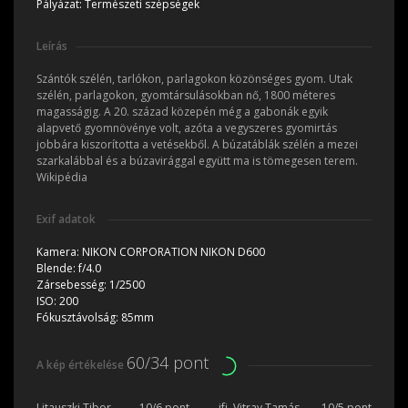
Pályázat:
Természeti szépségek
Leírás
Szántók szélén, tarlókon, parlagokon közönséges gyom. Utak
szélén, parlagokon, gyomtársulásokban nő, 1800 méteres
magasságig. A 20. század közepén még a gabonák egyik
alapvető gyomnövénye volt, azóta a vegyszeres gyomirtás
jobbára kiszorította a vetésekből. A búzatáblák szélén a mezei
szarkalábbal és a búzavirággal együtt ma is tömegesen terem.
Wikipédia
Exif adatok
Kamera:
NIKON CORPORATION NIKON D600
Blende:
f/4.0
Zársebesség:
1/2500
ISO:
200
Fókusztávolság:
85mm
60/34 pont
A kép értékelése
Litauszki Tibor
10/6 pont
ifj. Vitray Tamás
10/5 pont