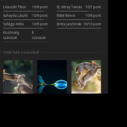
Litauszki Tibor
10/9 pont
ifj. Vitray Tamás
10/7 pont
Suhayda László
10/9 pont
Máté Bence
10/8 pont
Szilágyi Attila
10/9 pont
Britta Jaschinski
10/10 pont
Közönség
8
szavazat
szavazat
Több fotó a szerzőtől