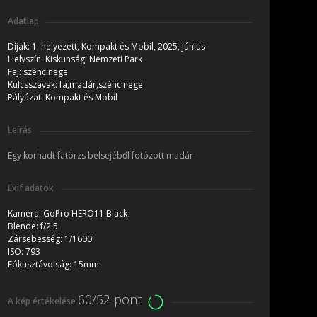
Adatlap
Díjak:
1. helyezett, Kompakt és Mobil, 2025, június
Helyszín:
Kiskunsági Nemzeti Park
Faj:
széncinege
Kulcsszavak:
fa,madár,széncinege
Pályázat:
Kompakt és Mobil
Leírás
Egy korhadt fatörzs belsejéből fotózott madár
Exif adatok
Kamera:
GoPro HERO11 Black
Blende:
f/2.5
Zársebesség:
1/1600
ISO:
793
Fókusztávolság:
15mm
60/52 pont
A kép értékelése