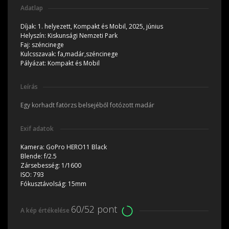
Adatlap
Díjak:
1. helyezett, Kompakt és Mobil, 2025, június
Helyszín:
Kiskunsági Nemzeti Park
Faj:
széncinege
Kulcsszavak:
fa,madár,széncinege
Pályázat:
Kompakt és Mobil
Leírás
Egy korhadt fatörzs belsejéből fotózott madár
Exif adatok
Kamera:
GoPro HERO11 Black
Blende:
f/2.5
Zársebesség:
1/1600
ISO:
793
Fókusztávolság:
15mm
60/52 pont
A kép értékelése