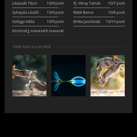
Litauszki Tibor
10/9 pont
ifj. Vitray Tamás
10/7 pont
Suhayda László
10/9 pont
Máté Bence
10/8 pont
Szilágyi Attila
10/9 pont
Britta Jaschinski
10/10 pont
Közönség szavazat
8 szavazat
Több fotó a szerzőtől