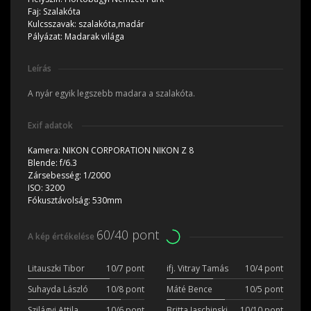
Faj:
Szalakóta
Kulcsszavak:
szalakóta,madár
Pályázat:
Madarak világa
Leírás
A nyár egyik legszebb madara a szalakóta.
Exif adatok
Kamera:
NIKON CORPORATION NIKON Z 8
Blende:
f/6.3
Zársebesség:
1/2000
ISO:
3200
Fókusztávolság:
530mm
60/40 pont
A kép értékelése
Litauszki Tibor
10/7 pont
ifj. Vitray Tamás
10/4 pont
Suhayda László
10/8 pont
Máté Bence
10/5 pont
Szilágyi Attila
10/6 pont
Britta Jaschinski
10/10 pont