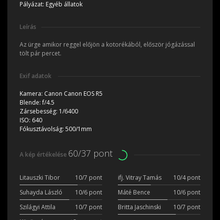
Pályázat:
Egyéb állatok
Leírás
Az ürge amikor reggel előjön a kotorékából, először jógázással
tölt pár percet.
Exif adatok
Kamera:
Canon Canon EOS R5
Blende:
f/4.5
Zársebesség:
1/6400
ISO:
640
Fókusztávolság:
500/1mm
60/37 pont
A kép értékelése
Litauszki Tibor
10/7 pont
ifj. Vitray Tamás
10/4 pont
Suhayda László
10/6 pont
Máté Bence
10/6 pont
Szilágyi Attila
10/7 pont
Britta Jaschinski
10/7 pont