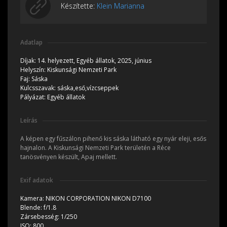
Készítette:
Klein Marianna
Adatlap
Díjak:
14. helyezett, Egyéb állatok, 2025, június
Helyszín:
Kiskunsági Nemzeti Park
Faj:
Sáska
Kulcsszavak:
sáska,eső,vízcseppek
Pályázat:
Egyéb állatok
Leírás
A képen egy fűszálon pihenő kis sáska látható egy nyár eleji, esős
hajnalon. A Kiskunsági Nemzeti Park területén a Réce
tanösvényen készült, Apaj mellett.
Exif adatok
Kamera:
NIKON CORPORATION NIKON D7100
Blende:
f/1.8
Zársebesség:
1/250
ISO:
800