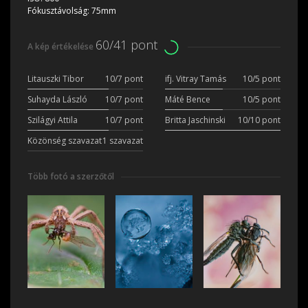
Fókusztávolság:
75mm
60/41 pont
A kép értékelése
Litauszki Tibor
10/7 pont
ifj. Vitray Tamás
10/5 pont
Suhayda László
10/7 pont
Máté Bence
10/5 pont
Szilágyi Attila
10/7 pont
Britta Jaschinski
10/10 pont
Közönség szavazat
1 szavazat
Több fotó a szerzőtől