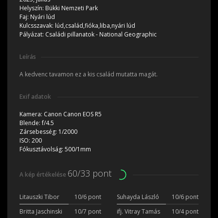
Helyszín:
Bükki Nemzeti Park
Faj:
Nyári lúd
Kulcsszavak:
lúd,család,fióka,liba,nyári lúd
Pályázat:
Családi pillanatok - National Geographic
Leírás
A kedvenc tavamon ez a kis család mutatta magát.
Exif adatok
Kamera:
Canon Canon EOS R5
Blende:
f/4.5
Zársebesség:
1/2000
ISO:
200
Fókusztávolság:
500/1mm
60/33 pont
A kép értékelése
Litauszki Tibor
10/6 pont
Suhayda László
10/6 pont
Britta Jaschinski
10/7 pont
ifj. Vitray Tamás
10/4 pont