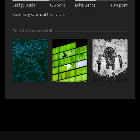
Szilágyi Attila
10/6 pont
Máté Bence
10/4 pont
Közönség szavazat
1 szavazat
Több fotó a szerzőtől