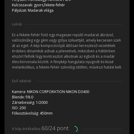
Kulcsszavak:
gyors,fekete-fehér
Pályázat:
Madarak világa
Leírás
Ez a fekete-fehér fotó egy magasan repülő madarat ábrázol,
valószínűleg egy gém vagy gólya sziluettjét, amely kecsesen szeli
át az eget. A kép kompozícióját átlósan keresztező vezetékek
érdekes dinamikát adnak a jelenetnek, miközben a háttérben
elszórt felhők lágy kontrasztot alkotnak az égbolt és a madár
éles körvonala között. A fénykép hangulata nyugodt és kissé
melankolikus, a fekete-fehér színvilág időtlen, művészi hatást kelt.
Exif adatok
Kamera:
NIKON CORPORATION NIKON D3400
Blende:
f/8.0
Zársebesség:
1/2000
ISO:
200
Fókusztávolság:
450mm
60/24 pont
A kép értékelése