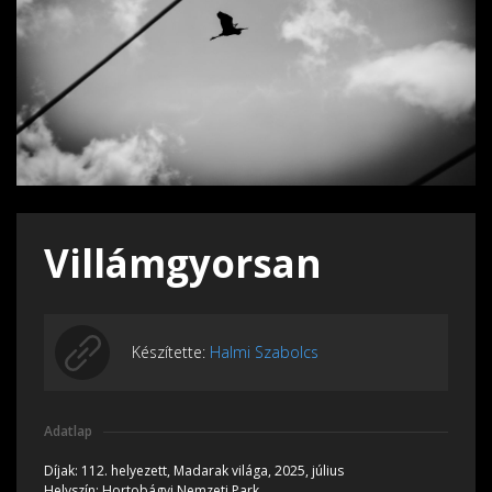
Villámgyorsan
Készítette:
Halmi Szabolcs
Adatlap
Díjak:
112. helyezett, Madarak világa, 2025, július
Helyszín:
Hortobágyi Nemzeti Park