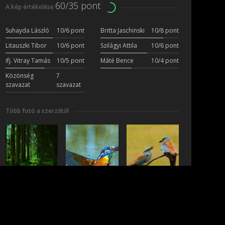
60/35 pont
A kép értékelése
Suhayda László
10/6 pont
Britta Jaschinski
10/8 pont
Litauszki Tibor
10/6 pont
Szilágyi Attila
10/6 pont
ifj. Vitray Tamás
10/5 pont
Máté Bence
10/4 pont
Közönség
7
szavazat
szavazat
Több fotó a szerzőtől