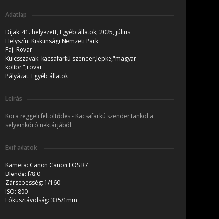
Adatlap
Díjak:
41. helyezett, Egyéb állatok, 2025, július
Helyszín:
Kiskunsági Nemzeti Park
Faj:
Rovar
Kulcsszavak:
kacsafarkú szender,lepke,"magyar
kolibri",rovar
Pályázat:
Egyéb állatok
Leírás
Kora reggeli feltöltődés - Kacsafarkú szender tankol a
selyemkóró nektárjából.
Exif adatok
Kamera:
Canon Canon EOS R7
Blende:
f/8.0
Zársebesség:
1/160
ISO:
800
Fókusztávolság:
335/1mm