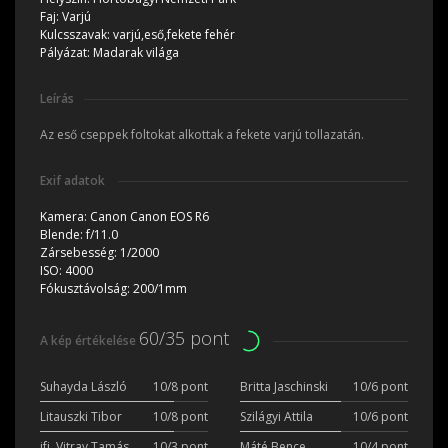
Faj:
Varjú
Kulcsszavak:
varjú,eső,fekete fehér
Pályázat:
Madarak világa
Leírás
Az eső cseppek foltokat alkottak a fekete varjú tollazatán.
Exif adatok
Kamera:
Canon Canon EOS R6
Blende:
f/11.0
Zársebesség:
1/2000
ISO:
4000
Fókusztávolság:
200/1mm
60/35 pont
A kép értékelése
Suhayda László
10/8 pont
Britta Jaschinski
10/6 pont
Litauszki Tibor
10/8 pont
Szilágyi Attila
10/6 pont
ifj. Vitray Tamás
10/3 pont
Máté Bence
10/4 pont