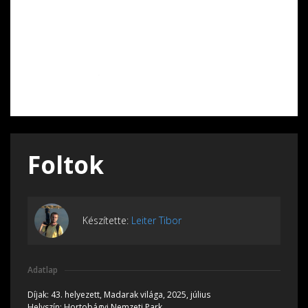
Foltok
Készítette:
Leiter Tibor
Adatlap
Díjak:
43. helyezett, Madarak világa, 2025, július
Helyszín:
Hortobágyi Nemzeti Park