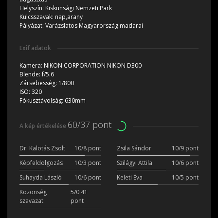
Helyszín:
Kiskunsági Nemzeti Park
Kulcsszavak:
nap,arany
Pályázat:
Varázslatos Magyarország madarai
Exif adatok
Kamera:
NIKON CORPORATION NIKON D300
Blende:
f/5.6
Zársebesség:
1/800
ISO:
320
Fókusztávolság:
630mm
60/37 pont
A kép értékelése
Dr. Kalotás Zsolt
10/8 pont
Zsila Sándor
10/9 pont
Képfeldolgozás
10/3 pont
Szilágyi Attila
10/6 pont
Suhayda László
10/6 pont
Keleti Éva
10/5 pont
Közönség
5/0.41
szavazat
pont