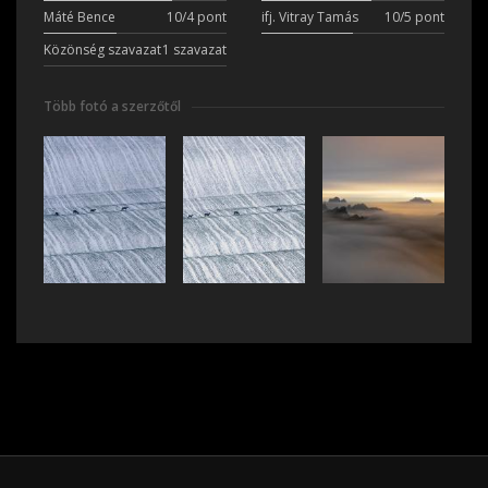
Máté Bence
10/4 pont
ifj. Vitray Tamás
10/5 pont
Közönség szavazat
1 szavazat
Több fotó a szerzőtől