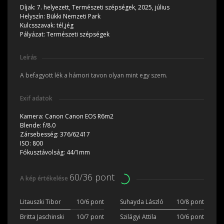
Díjak:
7. helyezett, Természeti szépségek, 2025, július
Helyszín:
Bükki Nemzeti Park
Kulcsszavak:
tél,jég
Pályázat:
Természeti szépségek
Leírás
A befagyott lék a hámori tavon olyan mint egy szem.
Exif adatok
Kamera:
Canon Canon EOS R6m2
Blende:
f/8.0
Zársebesség:
376/62417
ISO:
800
Fókusztávolság:
44/1mm
60/36 pont
A kép értékelése
Litauszki Tibor
10/6 pont
Suhayda László
10/8 pont
Britta Jaschinski
10/7 pont
Szilágyi Attila
10/6 pont