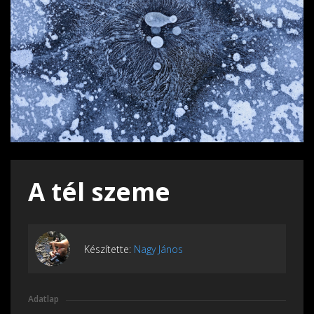
A tél szeme
Készítette:
Nagy János
Adatlap