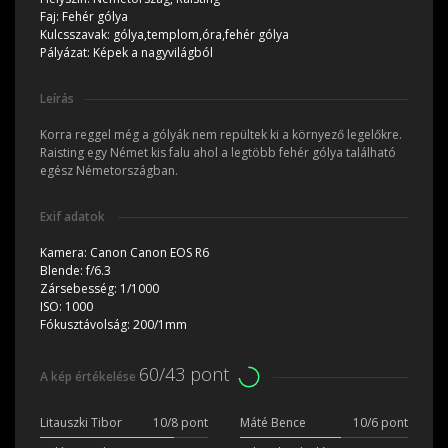
Faj:
Fehér gólya
Kulcsszavak:
gólya,templom,óra,fehér gólya
Pályázat:
Képek a nagyvilágból
Leírás
Korra reggel még a gólyák nem repültek ki a környező legelőkre.
Raisting egy Német kis falu ahol a legtöbb fehér gólya található
egész Németországban.
Exif adatok
Kamera:
Canon Canon EOS R6
Blende:
f/6.3
Zársebesség:
1/1000
ISO:
1000
Fókusztávolság:
200/1mm
60/43 pont
A kép értékelése
Litauszki Tibor
10/8 pont
Máté Bence
10/6 pont