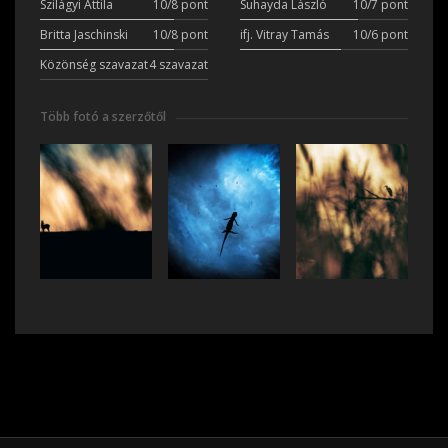
Szilágyi Attila
10/8 pont
Suhayda László
10/7 pont
Britta Jaschinski
10/8 pont
ifj. Vitray Tamás
10/6 pont
Közönség szavazat
4 szavazat
Több fotó a szerzőtől