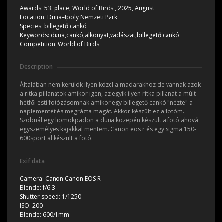
Awards:
53. place, World of Birds , 2025, August
Location:
Duna–Ipoly Nemzeti Park
Species:
billegető cankó
Keywords:
duna,cankó,alkonyat,vadászat,billegető cankó
Competition:
World of Birds
Description
Általában nem kerülök ilyen közel a madarakhoz de vannak azok
a ritka pillanatok amikor igen, az egyik ilyen ritka pillanat a múlt
hétfői esti fotózásomnak amikor egy billegető cankó "nézte" a
naplementét és megrázta magát. Akkor készült ez a fotóm.
Szobnál egy homokpadon a duna közepén készült a fotó ahová
egyszemélyes kajakkal mentem. Canon eos r és egy sigma 150-
600sport al készült a fotó.
Exif data
Camera:
Canon Canon EOS R
Blende:
f/6.3
Shutter speed:
1/1250
ISO:
200
Blende:
600/1mm