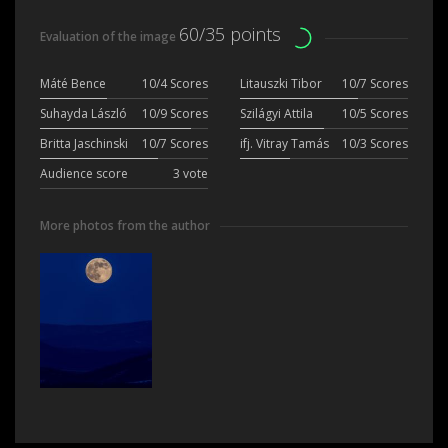
60/35 points
Evaluation of the image
Máté Bence
10/4 Scores
Litauszki Tibor
10/7 Scores
Suhayda László
10/9 Scores
Szilágyi Attila
10/5 Scores
Britta Jaschinski
10/7 Scores
ifj. Vitray Tamás
10/3 Scores
Audience score
3 vote
More photos from the author