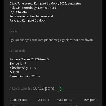
Díjak:
7. helyezett, Kompakt és Mobil, 2025, augusztus
Helyszín:
Hortobágyi Nemzeti Park
Faj:
Szitakötő
Kulcsszavak:
szitakötő,természet
Pályázat:
Kompakt és Mobil
Leírás
Egy közönséges szitakötő pihent meg egy elszáradt páfrányon.
Exif adatok
Kamera:
Xiaomi 23129RAA4G
Blende:
f/1.7
Zársebesség:
1/100
ISO:
80
Fókusztávolság:
72mm
60/32 pont
A kép értékelése
Litauszki Tibor
10/5 pont
Máté Bence
10/4 pont