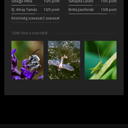
Szilágyi Attila
10/5 pont
Suhayda László
10/5 pont
ifj. Vitray Tamás
10/5 pont
Britta Jaschinski
10/8 pont
Közönség szavazat
2 szavazat
Több fotó a szerzőtől