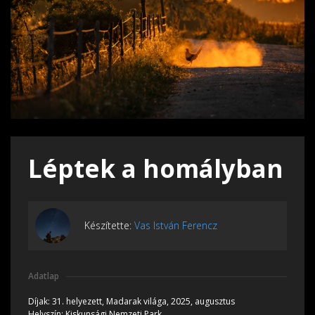
Léptek a homályban
Készítette:
Vas István Ferencz
Adatlap
Díjak:
31. helyezett, Madarak világa, 2025, augusztus
Helyszín:
Kiskunsági Nemzeti Park