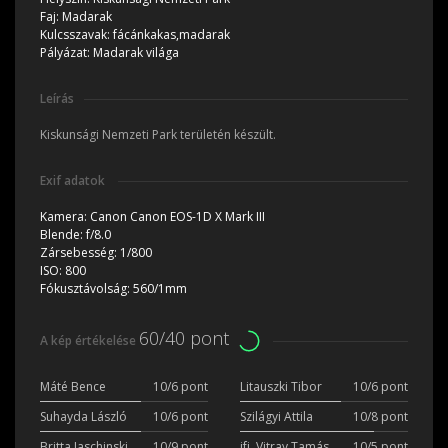
Faj:
Madarak
Kulcsszavak:
fácánkakas,madarak
Pályázat:
Madarak világa
Leírás
Kiskunsági Nemzeti Park területén készült.
Exif adatok
Kamera:
Canon Canon EOS-1D X Mark III
Blende:
f/8.0
Zársebesség:
1/800
ISO:
800
Fókusztávolság:
560/1mm
60/40 pont
A kép értékelése
Máté Bence
10/6 pont
Litauszki Tibor
10/6 pont
Suhayda László
10/6 pont
Szilágyi Attila
10/8 pont
Britta Jaschinski
10/9 pont
ifj. Vitray Tamás
10/5 pont