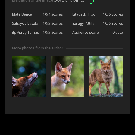
Evaluation of the image
Máté Bence
10/4 Scores
Litauszki Tibor
10/6 Scores
Suhayda László
10/5 Scores
Szilágyi Attila
10/6 Scores
ifj. Vitray Tamás
10/5 Scores
Audience score
0 vote
More photos from the author