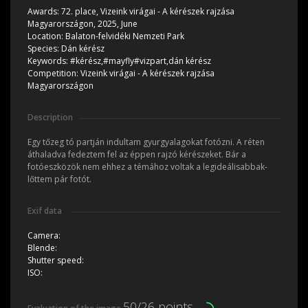
Awards:
72. place, Vizeink virágai - A kérészek rajzása
Magyarországon, 2025, June
Location:
Balaton-felvidéki Nemzeti Park
Species:
Dán kérész
Keywords:
#kérész,#mayfly#vizpart,dán kérész
Competition:
Vizeink virágai - A kérészek rajzása
Magyarországon
Description
Egy tőzeg tó partján indultam gyurgyalagokat fotózni. A réten
áthaladva fedeztem fel az éppen rajzó kérészeket. Bár a
fotóeszközök nem ehhez a témához voltak a legideálisabbak-
lőttem pár fotót.
Exif data
Camera:
Blende:
Shutter speed:
ISO:
50/26 points