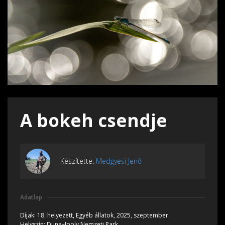
A bokeh csendje
Készítette:
Medgyesi Jenő
Adatlap
Díjak:
18. helyezett, Egyéb állatok, 2025, szeptember
Helyszín:
Duna–Ipoly Nemzeti Park