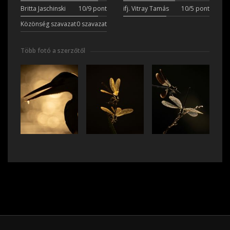
Britta Jaschinski
10/9 pont
ifj. Vitray Tamás
10/5 pont
Közönség szavazat
0 szavazat
Több fotó a szerzőtől