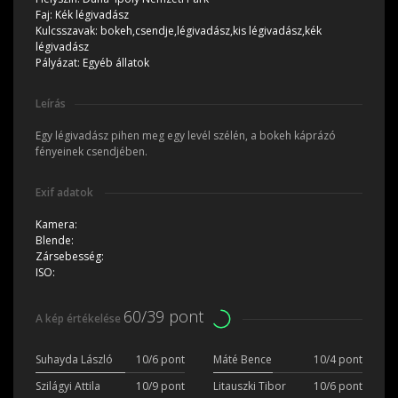
Faj:
Kék légivadász
Kulcsszavak:
bokeh,csendje,légivadász,kis légivadász,kék
légivadász
Pályázat:
Egyéb állatok
Leírás
Egy légivadász pihen meg egy levél szélén, a bokeh káprázó
fényeinek csendjében.
Exif adatok
Kamera:
Blende:
Zársebesség:
ISO:
60/39 pont
A kép értékelése
Suhayda László
10/6 pont
Máté Bence
10/4 pont
Szilágyi Attila
10/9 pont
Litauszki Tibor
10/6 pont