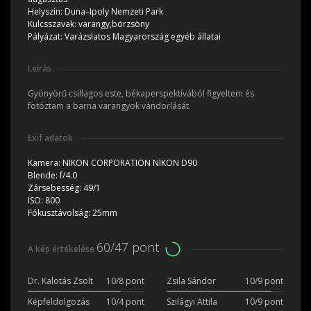
Helyszín:
Duna–Ipoly Nemzeti Park
Kulcsszavak:
varangy,börzsöny
Pályázat:
Varázslatos Magyarország egyéb állatai
Leírás
Gyönyörű csillagos este, békaperspektívából figyeltem és
fotóztam a barna varangyok vándorlását.
Exif adatok
Kamera:
NIKON CORPORATION NIKON D90
Blende:
f/4.0
Zársebesség:
49/1
ISO:
800
Fókusztávolság:
25mm
60/47 pont
A kép értékelése
Dr. Kalotás Zsolt
10/8 pont
Zsila Sándor
10/9 pont
Képfeldolgozás
10/4 pont
Szilágyi Attila
10/9 pont