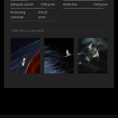
Suhayda László
10/8 pont
Keleti Éva
10/9 pont
Közönség
5/0.32
szavazat
pont
Több fotó a szerzőtől