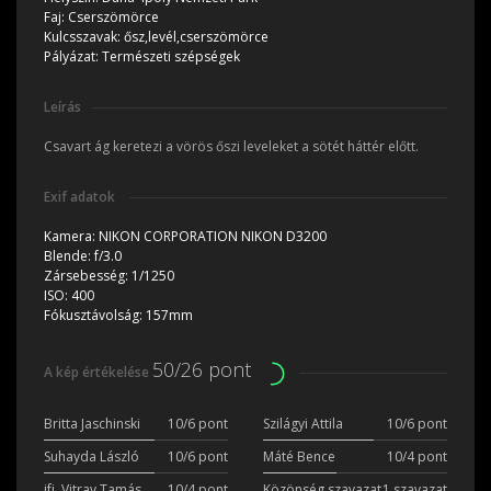
Faj:
Cserszömörce
Kulcsszavak:
ősz,levél,cserszömörce
Pályázat:
Természeti szépségek
Leírás
Csavart ág keretezi a vörös őszi leveleket a sötét háttér előtt.
Exif adatok
Kamera:
NIKON CORPORATION NIKON D3200
Blende:
f/3.0
Zársebesség:
1/1250
ISO:
400
Fókusztávolság:
157mm
50/26 pont
A kép értékelése
Britta Jaschinski
10/6 pont
Szilágyi Attila
10/6 pont
Suhayda László
10/6 pont
Máté Bence
10/4 pont
ifj. Vitray Tamás
10/4 pont
Közönség szavazat
1 szavazat