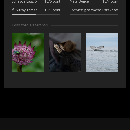
Suhayda László
10/6 pont
Máté Bence
10/4 pont
ifj. Vitray Tamás
10/5 pont
Közönség szavazat
3 szavazat
Több fotó a szerzőtől