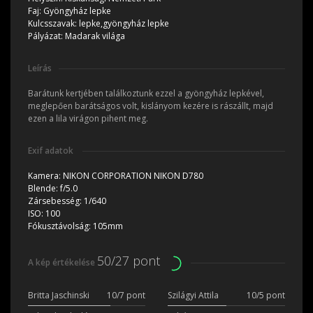
Faj:
Gyöngyház lepke
Kulcsszavak:
lepke,gyöngyház lepke
Pályázat:
Madarak világa
Leírás
Barátunk kertjében találkoztunk ezzel a gyöngyház lepkével,
meglepően barátságos volt, kislányom kezére is rászállt, majd
ezen a lila virágon pihent meg.
Exif adatok
Kamera:
NIKON CORPORATION NIKON D780
Blende:
f/5.0
Zársebesség:
1/640
ISO:
100
Fókusztávolság:
105mm
50/27 pont
A kép értékelése
Britta Jaschinski
10/7 pont
Szilágyi Attila
10/5 pont