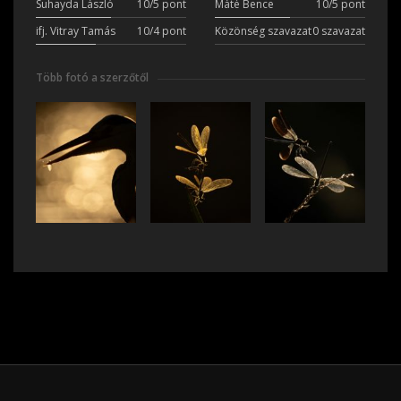
Suhayda László
10/5 pont
Máté Bence
10/5 pont
ifj. Vitray Tamás
10/4 pont
Közönség szavazat
0 szavazat
Több fotó a szerzőtől