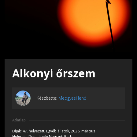
Alkonyi őrszem
Készítette:
Medgyesi Jenő
Adatlap
Díjak:
47. helyezett, Egyéb állatok, 2026, március
Helyszín:
Duna–Ipoly Nemzeti Park