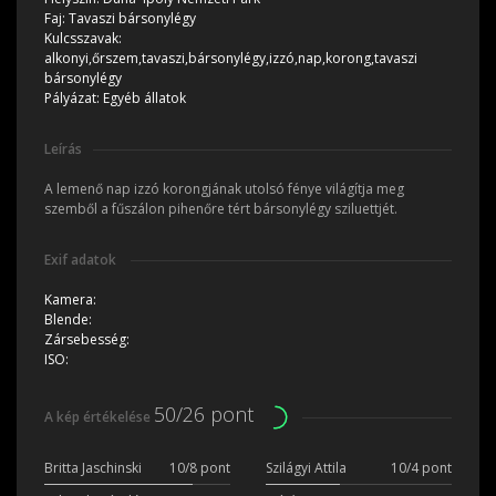
Faj:
Tavaszi bársonylégy
Kulcsszavak:
alkonyi,őrszem,tavaszi,bársonylégy,izzó,nap,korong,tavaszi
bársonylégy
Pályázat:
Egyéb állatok
Leírás
A lemenő nap izzó korongjának utolsó fénye világítja meg
szemből a fűszálon pihenőre tért bársonylégy sziluettjét.
Exif adatok
Kamera:
Blende:
Zársebesség:
ISO:
50/26 pont
A kép értékelése
Britta Jaschinski
10/8 pont
Szilágyi Attila
10/4 pont